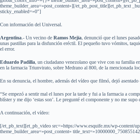
global_colors_info=»{}» theme_builder_area=»post_content»][et_pb_p
theme_builder_area=»post_content»][/et_pb_post_title][et_pb_text _
sticky_enabled=»0″]
Con información del Universal.
Argentina
.- Un vecino de
Ramos Mejía
, denunció que el lunes pasad
unas pastillas para la disfunción eréctil. El pequeño tuvo vómitos, taqui
el error.
Eduardo Padilla
, un ciudadano venezolano que vive con su familia en
en la farmacia Triunvirato, sobre Medrano al 800, de la mencionada lo
En su denuncia, el hombre, además del vídeo que filmó, dejó asentado el t
“Se empezó a sentir mal el lunes por la tarde y fui a la farmacia a comp
blíster y me dijo ‘estas son’. Le pregunté el componente y no me supo de
A continuación, el vídeo:
[/et_pb_text][et_pb_video src=»https://www.esquife.mx/wp-conten
theme_builder_area=»post_content» title_text=»10000000_75085514