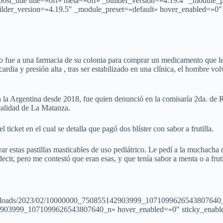
ost_title title=»off» meta=»off» _builder_version=»4.19.4″ _module_
builder_version=»4.19.5″ _module_preset=»default» hover_enabled=»0
o fue a una farmacia de su colonia para comprar un medicamento que le ba
cardia y presión alta , tras ser estabilizado en una clínica, el hombre v
 la Argentina desde 2018, fue quien denunció en la comisaría 2da. de Ra
calidad de La Matanza.
icket en el cual se detalla que pagó dos blíster con sabor a frutilla.
rar estas pastillas masticables de uso pediátrico. Le pedí a la muchacha 
cir, pero me contestó que eran esas, y que tenía sabor a menta o a fruti
t/uploads/2023/02/10000000_750855142903999_1071099626543807640_
2903999_1071099626543807640_n» hover_enabled=»0″ sticky_enabled=