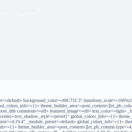
 2023
Argentina
eset=»default» background_color=»#0C71C3″ transform_scale=»166%|
bal_colors_info=»{}» theme_builder_area=»post_content»][et_pb_col
ost_title comments=»off» featured_image=»off» text_color=»light» _
n=»center» text_shadow_style=»preset1″ global_colors_info=»{}» theme
ersion=»4.19.4″ _module_preset=»default» global_colors_info=»{}» t
info=»{}» theme_builder_area=»post_content»][et_pb_column type=»4