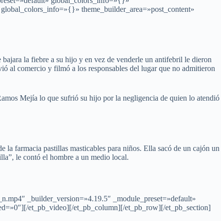
preset=»default» global_colors_info=»{}»
″ global_colors_info=»{}» theme_builder_area=»post_content»
jara la fiebre a su hijo y en vez de venderle un antifebril le dieron
olvió al comercio y filmó a los responsables del lugar que no admitieron
mos Mejía lo que sufrió su hijo por la negligencia de quien lo atendió
de la farmacia pastillas masticables para niños. Ella sacó de un cajón un
lla”, le contó el hombre a un medio local.
n.mp4″ _builder_version=»4.19.5″ _module_preset=»default»
»0″][/et_pb_video][/et_pb_column][/et_pb_row][/et_pb_section]