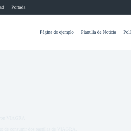
dad
Portada
Página de ejemplo
Plantilla de Noticia
Polí
dieron VIAGRA
luego de consumir dos pastillas de VIAGRA.