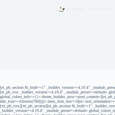
Redaccion
3 de febrero de
[et_pb_section fb_built=»1″ _builder_version=»4.19.4″ _module_pr
[et_pb_row _builder_version=»4.19.4″ _module_preset=»default» glo
global_colors_info=»{}» theme_builder_area=»post_content»][et_pb_p
title_font=»Aboreto|700|||||||» meta_font_size=»9px» text_orientatio
[/et_pb_row][/et_pb_section][et_pb_section fb_built=»1″ _builder_v
_builder_version=»4.19.4″ _module_preset=»default» global_colors_