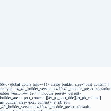
166%» global_colors_info=»{}» theme_builder_area=»post_content»]
umn type=»4_4″ _builder_version=»4.19.4″ _module_preset=»default»
builder_version=»4.19.4″ _module_preset=»default»
_builder_area=»post_content»][/et_pb_post_title][/et_pb_column]
heme_builder_area=»post_content»][et_pb_row
_4″ _builder_version=»4.19.4″ _module_preset=»default»