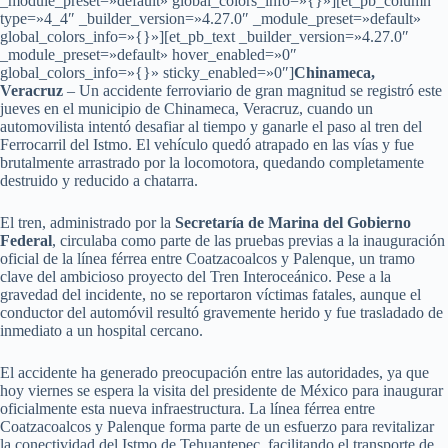
_module_preset=»default» global_colors_info=»{}»][et_pb_column
type=»4_4″ _builder_version=»4.27.0″ _module_preset=»default»
global_colors_info=»{}»][et_pb_text _builder_version=»4.27.0″
_module_preset=»default» hover_enabled=»0″
global_colors_info=»{}» sticky_enabled=»0″]
Chinameca,
Veracruz
– Un accidente ferroviario de gran magnitud se registró este
jueves en el municipio de Chinameca, Veracruz, cuando un
automovilista intentó desafiar al tiempo y ganarle el paso al tren del
Ferrocarril del Istmo. El vehículo quedó atrapado en las vías y fue
brutalmente arrastrado por la locomotora, quedando completamente
destruido y reducido a chatarra.
El tren, administrado por la
Secretaría de Marina del Gobierno
Federal
, circulaba como parte de las pruebas previas a la inauguración
oficial de la línea férrea entre Coatzacoalcos y Palenque, un tramo
clave del ambicioso proyecto del Tren Interoceánico. Pese a la
gravedad del incidente, no se reportaron víctimas fatales, aunque el
conductor del automóvil resultó gravemente herido y fue trasladado de
inmediato a un hospital cercano.
El accidente ha generado preocupación entre las autoridades, ya que
hoy viernes se espera la visita del presidente de México para inaugurar
oficialmente esta nueva infraestructura. La línea férrea entre
Coatzacoalcos y Palenque forma parte de un esfuerzo para revitalizar
la conectividad del Istmo de Tehuantepec, facilitando el transporte de