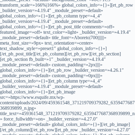
transform_scale=»166%|166%» global_colors_info=»{}»][et_pb_row
_builder_version=»4.19.4″ _module_preset=»default»
global_colors_info=»{}»][et_pb_column type=»4_4″
_builder_version=»4.19.4″ _module_preset=»default»
global_colors_info=»{}»][et_pb_post_title comments=»off»
featured_image=»off» text_color=»light» _builder_version=»4.19.4″
_module_preset=»default» title_font=»Aboreto|700|||||||»
meta_font_size=»9px» text_orientation=»center»
text_shadow_style=»preset1″ global_colors_info=»{}»]
[/et_pb_post_title][/et_pb_column][/et_pb_row][/et_pb_section]
[et_pb_section fb_built=»1″ _builder_version=»4.19.4″
_module_preset=»default» custom_padding=»2px|||||»
global_colors_info=»{}»][et_pb_row _builder_version=»4.26.1″
_module_preset=»default» custom_padding=»0px|||||»
global_colors_info=»{}»][et_pb_column type=»4_4″
_builder_version=»4.19.4″ _module_preset=»default»
global_colors_info=»{}»][et_pb_image
src=»https://www.esquife.mx/wp-
content/uploads/2024/09/459361548_371219709379282_6359477687
368939899_n.jpg»
title_text=»459361548_371219709379282_6359477687368939899_n
» force_fullwidth=»on» _builder_version=»4.27.0″
_module_preset=»default» global_colors_info=»{}»][/et_pb_image]
[/et_pb_column][/et_pb_row][et_pb_row _builder_version=»4.27.0″