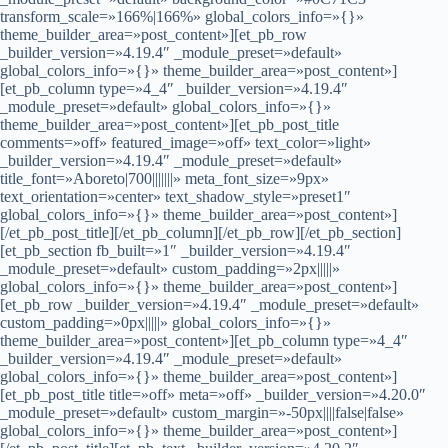
transform_scale=»166%|166%» global_colors_info=»{}»
theme_builder_area=»post_content»][et_pb_row
_builder_version=»4.19.4″ _module_preset=»default»
global_colors_info=»{}» theme_builder_area=»post_content»]
[et_pb_column type=»4_4″ _builder_version=»4.19.4″
_module_preset=»default» global_colors_info=»{}»
theme_builder_area=»post_content»][et_pb_post_title
comments=»off» featured_image=»off» text_color=»light»
_builder_version=»4.19.4″ _module_preset=»default»
title_font=»Aboreto|700|||||||» meta_font_size=»9px»
text_orientation=»center» text_shadow_style=»preset1″
global_colors_info=»{}» theme_builder_area=»post_content»]
[/et_pb_post_title][/et_pb_column][/et_pb_row][/et_pb_section]
[et_pb_section fb_built=»1″ _builder_version=»4.19.4″
_module_preset=»default» custom_padding=»2px|||||»
global_colors_info=»{}» theme_builder_area=»post_content»]
[et_pb_row _builder_version=»4.19.4″ _module_preset=»default»
custom_padding=»0px|||||» global_colors_info=»{}»
theme_builder_area=»post_content»][et_pb_column type=»4_4″
_builder_version=»4.19.4″ _module_preset=»default»
global_colors_info=»{}» theme_builder_area=»post_content»]
[et_pb_post_title title=»off» meta=»off» _builder_version=»4.20.0″
_module_preset=»default» custom_margin=»-50px||||false|false»
global_colors_info=»{}» theme_builder_area=»post_content»]