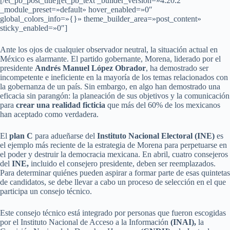
[/et_pb_post_title][et_pb_text _builder_version=»4.20.2″
_module_preset=»default» hover_enabled=»0″
global_colors_info=»{}» theme_builder_area=»post_content»
sticky_enabled=»0″]
Ante los ojos de cualquier observador neutral, la situación actual en
México es alarmante. El partido gobernante, Morena, liderado por el
presidente
Andrés Manuel López Obrador
, ha demostrado ser
incompetente e ineficiente en la mayoría de los temas relacionados con
la gobernanza de un país. Sin embargo, en algo han demostrado una
eficacia sin parangón: la planeación de sus objetivos y la comunicación
para
crear una realidad ficticia
que más del 60% de los mexicanos
han aceptado como verdadera.
El
plan C
para adueñarse del
Instituto Nacional Electoral (INE)
es
el ejemplo más reciente de la estrategia de Morena para perpetuarse en
el poder y destruir la democracia mexicana. En abril, cuatro consejeros
del
INE,
incluido el consejero presidente, deben ser reemplazados.
Para determinar quiénes pueden aspirar a formar parte de esas quintetas
de candidatos, se debe llevar a cabo un proceso de selección en el que
participa un consejo técnico.
Este consejo técnico está integrado por personas que fueron escogidas
por el Instituto Nacional de Acceso a la Información
(INAI),
la