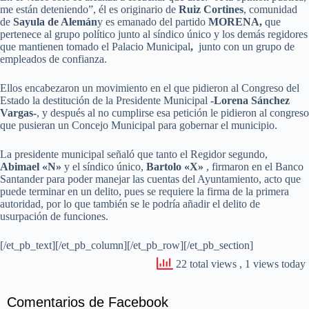
me están deteniendo”, él es originario de
Ruiz Cortines
, comunidad
de
Sayula de Alemán
y es emanado del partido
MORENA,
que
pertenece al grupo político junto al síndico único y los demás regidores
que mantienen tomado el Palacio Municipal
,
junto con un grupo de
empleados de confianza.
Ellos encabezaron un movimiento en el que pidieron al Congreso del
Estado la destitución de la Presidente Municipal
-Lorena Sánchez
Vargas-
, y después al no cumplirse esa petición le pidieron al congreso
que pusieran un Concejo Municipal para gobernar el municipio.
La presidente municipal señaló que tanto el Regidor segundo,
Abimael «N»
y el síndico único,
Bartolo «X»
, firmaron en el Banco
Santander para poder manejar las cuentas del Ayuntamiento, acto que
puede terminar en un delito, pues se requiere la firma de la primera
autoridad, por lo que también se le podría añadir el delito de
usurpación de funciones.
[/et_pb_text][/et_pb_column][/et_pb_row][/et_pb_section]
22 total views
, 1 views today
Comentarios de Facebook