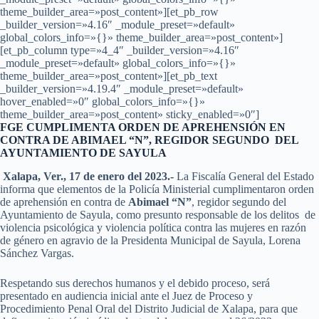
theme_builder_area=»post_content»][et_pb_row
_builder_version=»4.16″ _module_preset=»default»
global_colors_info=»{}» theme_builder_area=»post_content»]
[et_pb_column type=»4_4″ _builder_version=»4.16″
_module_preset=»default» global_colors_info=»{}»
theme_builder_area=»post_content»][et_pb_text
_builder_version=»4.19.4″ _module_preset=»default»
hover_enabled=»0″ global_colors_info=»{}»
theme_builder_area=»post_content» sticky_enabled=»0″]
FGE CUMPLIMENTA ORDEN DE APREHENSIÓN EN
CONTRA DE ABIMAEL “N”, REGIDOR SEGUNDO DEL
AYUNTAMIENTO DE SAYULA
Xalapa, Ver., 17 de enero del 2023.-
La Fiscalía General del Estado
informa que elementos de la Policía Ministerial cumplimentaron orden
de aprehensión en contra de
Abimael “N”
, regidor segundo del
Ayuntamiento de Sayula, como presunto responsable de los delitos de
violencia psicológica y violencia política contra las mujeres en razón
de género en agravio de la Presidenta Municipal de Sayula, Lorena
Sánchez Vargas.
Respetando sus derechos humanos y el debido proceso, será
presentado en audiencia inicial ante el Juez de Proceso y
Procedimiento Penal Oral del Distrito Judicial de Xalapa, para que