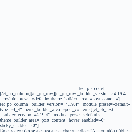
[/et_pb_code]
[/et_pb_column][/et_pb_row][et_pb_row _builder_version=»4.19.4″
_module_preset=»default» theme_builder_area=»post_content»]
[et_pb_column _builder_version=»4.19.4″ _module_preset=»default»
type=»4_4″ theme_builder_area=»post_content»][et_pb_text
_builder_version=»4.19.4″ _module_preset=»default»
theme_builder_area=»post_content» hover_enabled=»0″
sticky_enabled=»0″]
En el video sólo se alcanza a escuchar que dice: “A la opinión pública,