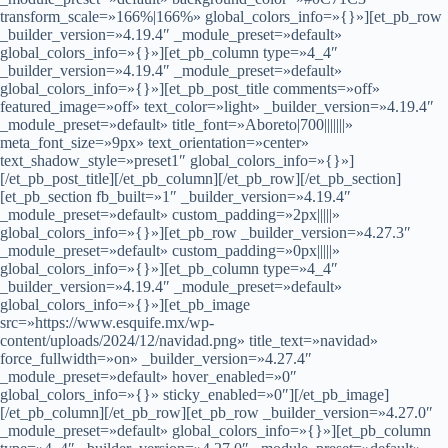
transform_scale=»166%|166%» global_colors_info=»{}»][et_pb_row
_builder_version=»4.19.4″ _module_preset=»default»
global_colors_info=»{}»][et_pb_column type=»4_4″
_builder_version=»4.19.4″ _module_preset=»default»
global_colors_info=»{}»][et_pb_post_title comments=»off»
featured_image=»off» text_color=»light» _builder_version=»4.19.4″
_module_preset=»default» title_font=»Aboreto|700|||||||»
meta_font_size=»9px» text_orientation=»center»
text_shadow_style=»preset1″ global_colors_info=»{}»]
[/et_pb_post_title][/et_pb_column][/et_pb_row][/et_pb_section]
[et_pb_section fb_built=»1″ _builder_version=»4.19.4″
_module_preset=»default» custom_padding=»2px|||||»
global_colors_info=»{}»][et_pb_row _builder_version=»4.27.3″
_module_preset=»default» custom_padding=»0px|||||»
global_colors_info=»{}»][et_pb_column type=»4_4″
_builder_version=»4.19.4″ _module_preset=»default»
global_colors_info=»{}»][et_pb_image
src=»https://www.esquife.mx/wp-
content/uploads/2024/12/navidad.png» title_text=»navidad»
force_fullwidth=»on» _builder_version=»4.27.4″
_module_preset=»default» hover_enabled=»0″
global_colors_info=»{}» sticky_enabled=»0″][/et_pb_image]
[/et_pb_column][/et_pb_row][et_pb_row _builder_version=»4.27.0″
_module_preset=»default» global_colors_info=»{}»][et_pb_column