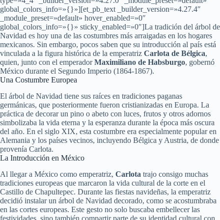
type=»4_4″ _builder_version=»4.27.0″ _module_preset=»default»
global_colors_info=»{}»][et_pb_text _builder_version=»4.27.4″
_module_preset=»default» hover_enabled=»0″
global_colors_info=»{}» sticky_enabled=»0″]La tradición del árbol de
Navidad es hoy una de las costumbres más arraigadas en los hogares
mexicanos. Sin embargo, pocos saben que su introducción al país está
vinculada a la figura histórica de la emperatriz
Carlota de Bélgica
,
quien, junto con el emperador
Maximiliano de Habsburgo
, gobernó
México durante el Segundo Imperio (1864-1867).
Una Costumbre Europea
El árbol de Navidad tiene sus raíces en tradiciones paganas
germánicas, que posteriormente fueron cristianizadas en Europa. La
práctica de decorar un pino o abeto con luces, frutos y otros adornos
simbolizaba la vida eterna y la esperanza durante la época más oscura
del año. En el siglo XIX, esta costumbre era especialmente popular en
Alemania y los países vecinos, incluyendo Bélgica y Austria, de donde
provenía Carlota.
La Introducción en México
Al llegar a México como emperatriz,
Carlota
trajo consigo muchas
tradiciones europeas que marcaron la vida cultural de la corte en el
Castillo de Chapultepec. Durante las fiestas navideñas, la emperatriz
decidió instalar un árbol de Navidad decorado, como se acostumbraba
en las cortes europeas. Este gesto no solo buscaba embellecer las
festividades, sino también compartir parte de su identidad cultural con