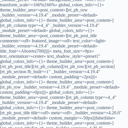
transform_scale=»166%|166%» global_colors_info=»{}»
theme_builder_area=»post_content»][et_pb_row
_builder_version=»4.19.4″ _module_preset=»default»
global_colors_info=»{}» theme_builder_area=»post_content»]
[et_pb_column type=»4_4″ _builder_version=»4.19.4″
_module_preset=»default» global_colors_info=»{}»
theme_builder_area=»post_content»][et_pb_post_title
comments=»off» featured_image=»off» text_color=»light»
_builder_version=»4.19.4″ _module_preset=»default»
title_font=»Aboreto|700|||||||» meta_font_size=»9px»
text_orientation=»center» text_shadow_style=»preset1″
global_colors_info=»{}» theme_builder_area=»post_content»]
[/et_pb_post_title][/et_pb_column][/et_pb_row][/et_pb_section]
[et_pb_section fb_built=»1″ _builder_version=»4.19.4″
_module_preset=»default» custom_padding=»2px|||||»
global_colors_info=»{}» theme_builder_area=»post_content»]
[et_pb_row _builder_version=»4.19.4″ _module_preset=»default»
custom_padding=»0px|||||» global_colors_info=»{}»
theme_builder_area=»post_content»][et_pb_column type=»4_4″
_builder_version=»4.19.4″ _module_preset=»default»
global_colors_info=»{}» theme_builder_area=»post_content»]
[et_pb_post_title title=»off» meta=»off» _builder_version=»4.20.0″
_module_preset=»default» custom_margin=»-50px||||false|false»
global_colors_info=»{}» theme_builder_area=»post_content»]