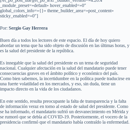
[/et_pb_post_title][et_pb_text _builder_version=»4.20.4″
_module_preset=»default» hover_enabled=»0″
global_colors_info=»{}» theme_builder_area=»post_content»
sticky_enabled=»0″]
Por:
Sergio Gay Herrera
Buen día a todos los lectores de este espacio. El día de hoy quiero
abordar un tema que ha sido objeto de discusión en las últimas horas, y
es la salud del presidente de la república.
Es innegable que la salud del presidente es un tema de seguridad
nacional. Cualquier afectación en la salud del mandatario puede tener
consecuencias graves en el ámbito político y económico del país.
Como bien sabemos, la incertidumbre en la política puede traducirse en
una fuerte volatilidad en los mercados, y eso, sin duda, tiene un
impacto directo en la vida de los ciudadanos.
En este sentido, resulta preocupante la falta de transparencia y la falta
de información veraz en torno al estado de salud del presidente. Como
se ha informado, el mandatario sufrió un desvanecimiento en Mérida y
se rumoró que se debía al COVID-19. Posteriormente, el vocero de la
presidencia confirmó que el mandatario había contraído la enfermedad.