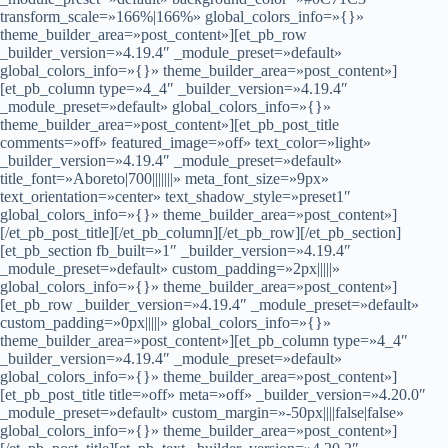
transform_scale=»166%|166%» global_colors_info=»{}»
theme_builder_area=»post_content»][et_pb_row
_builder_version=»4.19.4″ _module_preset=»default»
global_colors_info=»{}» theme_builder_area=»post_content»]
[et_pb_column type=»4_4″ _builder_version=»4.19.4″
_module_preset=»default» global_colors_info=»{}»
theme_builder_area=»post_content»][et_pb_post_title
comments=»off» featured_image=»off» text_color=»light»
_builder_version=»4.19.4″ _module_preset=»default»
title_font=»Aboreto|700|||||||» meta_font_size=»9px»
text_orientation=»center» text_shadow_style=»preset1″
global_colors_info=»{}» theme_builder_area=»post_content»]
[/et_pb_post_title][/et_pb_column][/et_pb_row][/et_pb_section]
[et_pb_section fb_built=»1″ _builder_version=»4.19.4″
_module_preset=»default» custom_padding=»2px|||||»
global_colors_info=»{}» theme_builder_area=»post_content»]
[et_pb_row _builder_version=»4.19.4″ _module_preset=»default»
custom_padding=»0px|||||» global_colors_info=»{}»
theme_builder_area=»post_content»][et_pb_column type=»4_4″
_builder_version=»4.19.4″ _module_preset=»default»
global_colors_info=»{}» theme_builder_area=»post_content»]
[et_pb_post_title title=»off» meta=»off» _builder_version=»4.20.0″
_module_preset=»default» custom_margin=»-50px||||false|false»
global_colors_info=»{}» theme_builder_area=»post_content»]