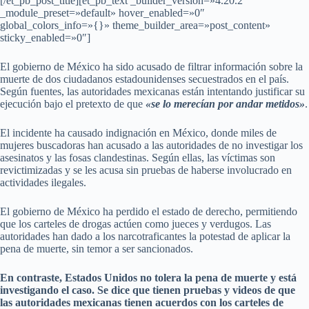
[/et_pb_post_title][et_pb_text _builder_version=»4.20.2″
_module_preset=»default» hover_enabled=»0″
global_colors_info=»{}» theme_builder_area=»post_content»
sticky_enabled=»0″]
El gobierno de México ha sido acusado de filtrar información sobre la
muerte de dos ciudadanos estadounidenses secuestrados en el país.
Según fuentes, las autoridades mexicanas están intentando justificar su
ejecución bajo el pretexto de que
«se lo merecían por andar metidos»
.
El incidente ha causado indignación en México, donde miles de
mujeres buscadoras han acusado a las autoridades de no investigar los
asesinatos y las fosas clandestinas. Según ellas, las víctimas son
revictimizadas y se les acusa sin pruebas de haberse involucrado en
actividades ilegales.
El gobierno de México ha perdido el estado de derecho, permitiendo
que los carteles de drogas actúen como jueces y verdugos. Las
autoridades han dado a los narcotraficantes la potestad de aplicar la
pena de muerte, sin temor a ser sancionados.
En contraste, Estados Unidos no tolera la pena de muerte y está
investigando el caso. Se dice que tienen pruebas y videos de que
las autoridades mexicanas tienen acuerdos con los carteles de