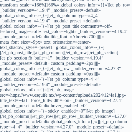
transform_scale=»166%|166%» global_colors_info=»{}»][et_pb_row
_builder_version=»4.19.4″ _module_preset=»default»
global_colors_info=»{}»][et_pb_column type=»4_4″
_builder_version=»4.19.4″ _module_preset=»default»
global_colors_info=»{}»][et_pb_post_title comments=»off»
featured_image=»off» text_color=»light» _builder_version=»4.19.4″
_module_preset=»default» title_font=»Aboreto|700|||||||»
meta_font_size=»9px» text_orientation=»center»
text_shadow_style=»preset1″ global_colors_info=»{}»]
[/et_pb_post_title][/et_pb_column][/et_pb_row][/et_pb_section]
[et_pb_section fb_built=»1″ _builder_version=»4.19.4″
_module_preset=»default» custom_padding=»2px|||||»
global_colors_info=»{}»][et_pb_row _builder_version=»4.27.3″
_module_preset=»default» custom_padding=»0px|||||»
global_colors_info=»{}»][et_pb_column type=»4_4″
_builder_version=»4.19.4″ _module_preset=»default»
global_colors_info=»{}»][et_pb_image
src=»https://www.esquife.mx/wp-content/uploads/2024/12/4a1.jpg»
title_text=»4a1″ force_fullwidth=»on» _builder_version=»4.27.4″
_module_preset=»default» hover_enabled=»0″
global_colors_info=»{}» sticky_enabled=»0″][/et_pb_image]
[/et_pb_column][/et_pb_row][et_pb_row _builder_version=»4.27.0″
_module_preset=»default» global_colors_info=»{}»][et_pb_column
type=»4_4″ _builder_version=»4.27.0″ _module_preset=»default»