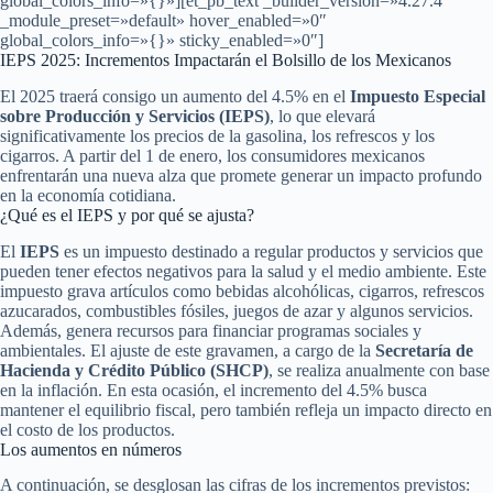
global_colors_info=»{}»][et_pb_text _builder_version=»4.27.4″
_module_preset=»default» hover_enabled=»0″
global_colors_info=»{}» sticky_enabled=»0″]
IEPS 2025: Incrementos Impactarán el Bolsillo de los Mexicanos
El 2025 traerá consigo un aumento del 4.5% en el
Impuesto Especial
sobre Producción y Servicios (IEPS)
, lo que elevará
significativamente los precios de la gasolina, los refrescos y los
cigarros. A partir del 1 de enero, los consumidores mexicanos
enfrentarán una nueva alza que promete generar un impacto profundo
en la economía cotidiana.
¿Qué es el IEPS y por qué se ajusta?
El
IEPS
es un impuesto destinado a regular productos y servicios que
pueden tener efectos negativos para la salud y el medio ambiente. Este
impuesto grava artículos como bebidas alcohólicas, cigarros, refrescos
azucarados, combustibles fósiles, juegos de azar y algunos servicios.
Además, genera recursos para financiar programas sociales y
ambientales. El ajuste de este gravamen, a cargo de la
Secretaría de
Hacienda y Crédito Público (SHCP)
, se realiza anualmente con base
en la inflación. En esta ocasión, el incremento del 4.5% busca
mantener el equilibrio fiscal, pero también refleja un impacto directo en
el costo de los productos.
Los aumentos en números
A continuación, se desglosan las cifras de los incrementos previstos: