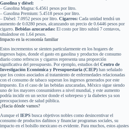
Gasolina y diésel:
– Gasolina Magna: 6.4561 pesos por litro.
– Gasolina Premium: 5.4518 pesos por litro.
– Diésel: 7.0952 pesos por litro.
Cigarros:
Cada unidad tendrá un
aumento de 0.0280 pesos, alcanzando un precio de 0.6446 pesos por
cigarro.
Bebidas azucaradas:
El costo por litro subirá 7 centavos,
situándose en 1.64 pesos.
Impacto en la economía familiar
Estos incrementos se sienten particularmente en los hogares de
ingresos bajos, donde el gasto en gasolina y productos de consumo
diario como refrescos y cigarros representa una proporción
significativa del presupuesto. Por ejemplo, estudios del
Centro de
Investigación Económica y Presupuestaria (CIEP)
han señalado
que los costos asociados al tratamiento de enfermedades relacionadas
con el consumo de tabaco superan los ingresos generados por este
impuesto. En el caso de las bebidas azucaradas, México sigue siendo
uno de los mayores consumidores a nivel mundial, y este aumento
podría incidir en un sector donde el sobrepeso y la diabetes ya son
preocupaciones de salud pública.
¿Hacia dónde vamos?
Aunque el
IEPS
busca objetivos nobles como desincentivar el
consumo de productos dañinos y financiar programas sociales, su
impacto en el bolsillo mexicano es evidente. Para muchos, estos ajustes