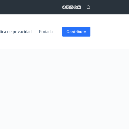
tica de privacidad
Portada
Contribute