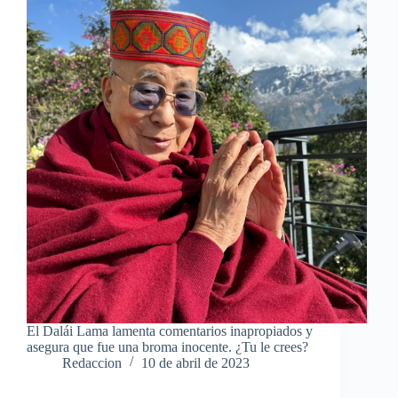
El Dalái Lama lamenta comentarios inapropiados y
asegura que fue una broma inocente. ¿Tu le crees?
Redaccion
10 de abril de 2023