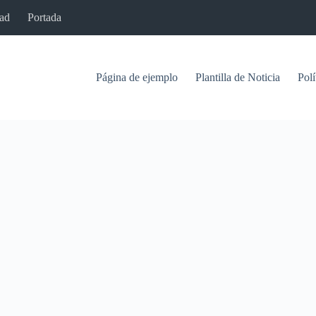
dad
Portada
Página de ejemplo
Plantilla de Noticia
Polí